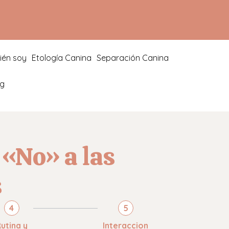
ién soy
Etología Canina
Separación Canina
og
 «No» a las
s
4
5
utina y
Interaccion