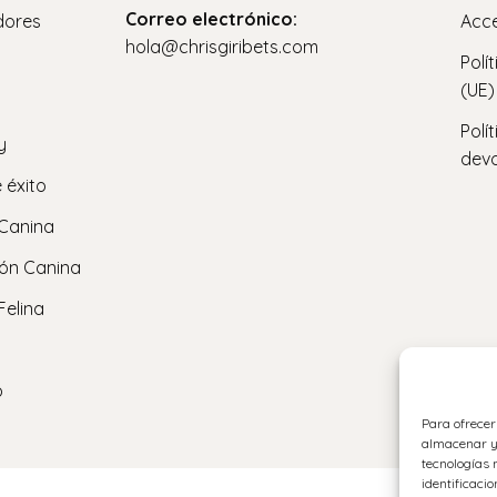
Correo electrónico:
dores
Acce
hola@chrisgiribets.com
Polí
(UE)
Polí
y
devo
 éxito
 Canina
ón Canina
Felina
o
Para ofrecer
almacenar y/
tecnologías 
identificacio