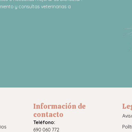
iento y consultas veterinarias a
Información de
Le
contacto
Avis
Teléfono:
ios
Polí
690 060 772