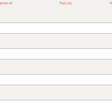
eneral
físicas
H