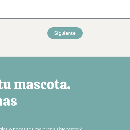
Siguiente
 tu mascota.
mas
iles o necesitas mejorar su bienestar?