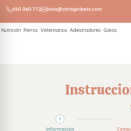
690 060 772
hola@chrisgiribets.com
Nutrición
Perros
Veterinarios
Adiestradores
Gatos
Instruccio
1
Información
Compo