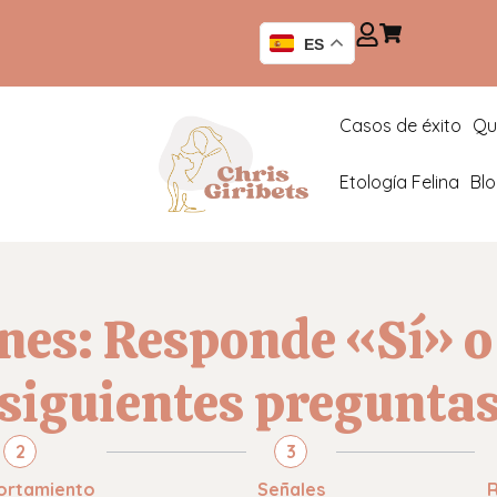
ES
Casos de éxito
Qu
Etología Felina
Bl
nes: Responde «Sí» o
siguientes pregunta
2
3
rtamiento
Señales
R