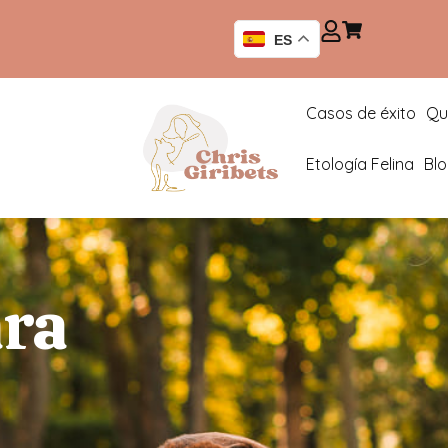
ES
Casos de éxito
Qu
Etología Felina
Bl
ara