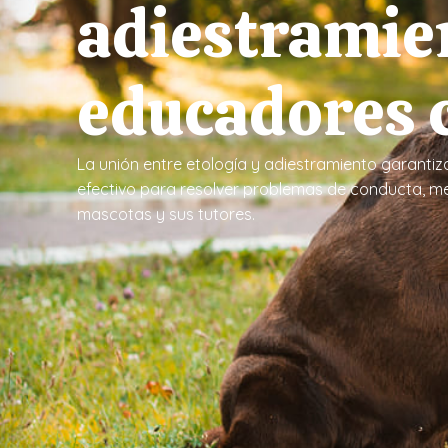
adiestramie
educadores 
La unión entre etología y adiestramiento garantiz
efectivo para resolver problemas de conducta, me
mascotas y sus tutores.