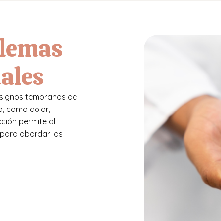
blemas
ales
r signos tempranos de
, como dolor,
ción permite al
o para abordar las