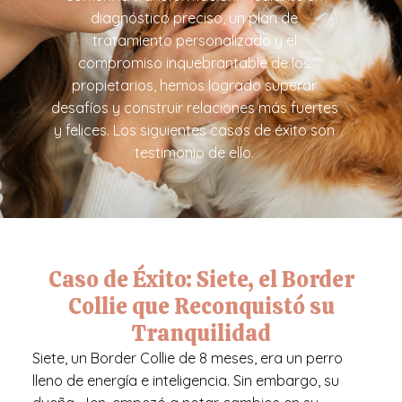
diagnóstico preciso, un plan de
tratamiento personalizado y el
compromiso inquebrantable de los
propietarios, hemos logrado superar
desafíos y construir relaciones más fuertes
y felices. Los siguientes casos de éxito son
testimonio de ello.
Caso de Éxito: Siete, el Border
Collie que Reconquistó su
Tranquilidad
Siete, un Border Collie de 8 meses, era un perro
lleno de energía e inteligencia. Sin embargo, su