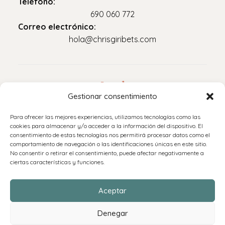
Teléfono:
690 060 772
Correo electrónico:
hola@chrisgiribets.com
Legal
Gestionar consentimiento
Aviso legal
Para ofrecer las mejores experiencias, utilizamos tecnologías como las
Política de privacidad
cookies para almacenar y/o acceder a la información del dispositivo. El
consentimiento de estas tecnologías nos permitirá procesar datos como el
Accesibilidad
comportamiento de navegación o las identificaciones únicas en este sitio.
Política de cookies (UE)
No consentir o retirar el consentimiento, puede afectar negativamente a
ciertas características y funciones.
Políticas de envíos y devoluciones
Aceptar
Denegar