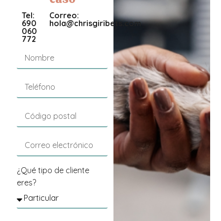
Tel:
Correo:
690
hola@chrisgiribets.com
060
772
¿Qué tipo de cliente
eres?