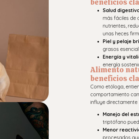
beneficios cl
Salud digestiv
más fáciles de d
nutrientes, red
unas heces firm
Piel y pelaje br
grasos esencial
Energía y vital
energía sostenid
Alimento nat
beneficios cl
Como etóloga, entien
comportamiento canin
influye directament
Manejo del estr
triptófano pued
Menor reactivi
procesados ayu