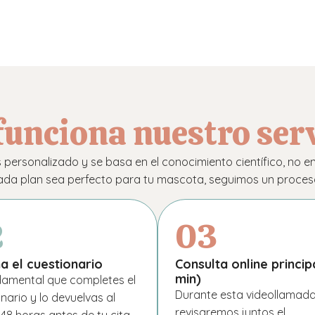
funciona nuestro ser
personalizado y se basa en el conocimiento científico, no e
ada plan sea perfecto para tu mascota, seguimos un proceso 
2
03
a el cuestionario
Consulta online princip
min)
damental que completes el
Durante esta videollamada
nario y lo devuelvas al
revisaremos juntos el
8 horas antes de tu cita.