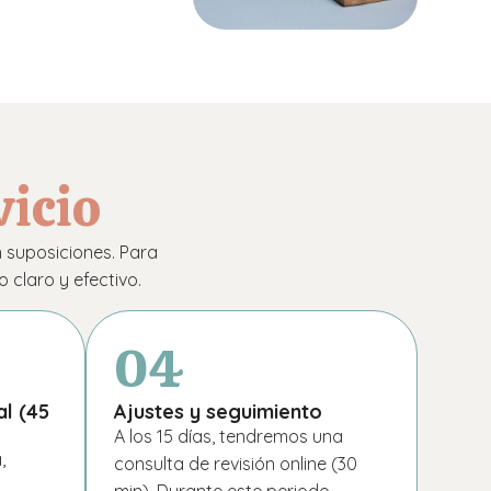
vicio
n suposiciones. Para
claro y efectivo.
04
al (45
Ajustes y seguimiento
A los 15 días, tendremos una
,
consulta de revisión online (30
min). Durante este periodo,