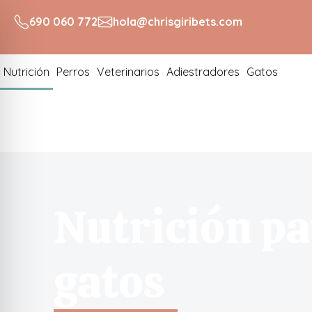
690 060 772
hola@chrisgiribets.com
Nutrición
Perros
Veterinarios
Adiestradores
Gatos
Nutrición pa
gatos