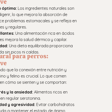
ave
a óptima:
Los ingredientes naturales son
igerir, lo que mejora la absorción de
uce problemas estomacales y se refleja en
es y regulares.
illantes:
Una alimentación rica en ácidos
es mejora la salud dérmica y capilar.
idad:
Una dieta equilibrada proporciona
a sin picos ni caídas.
ural para perros:
ave
do que la conexión entre nutrición y
o y felino es crucial. Lo que comen
e en cómo se sienten y se comportan:
és y la ansiedad:
Alimentos ricos en
en regular serotonina.
dad y agresividad:
Evitar carbohidratos
da a mantener el estado de ánimo