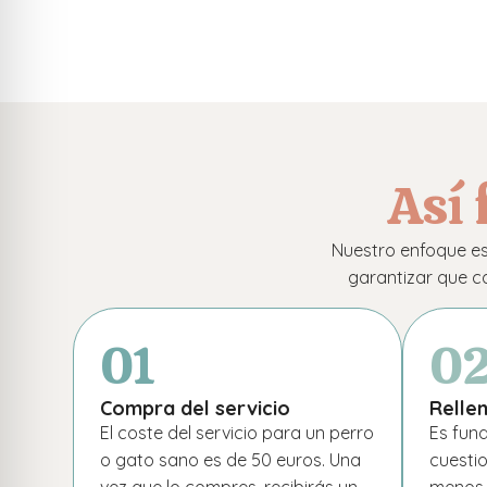
Así 
Nuestro enfoque es 
garantizar que c
01
0
Compra del servicio
Rellen
El coste del servicio para un perro
Es fun
o gato sano es de 50 euros. Una
cuestio
vez que lo compres, recibirás un
menos 4