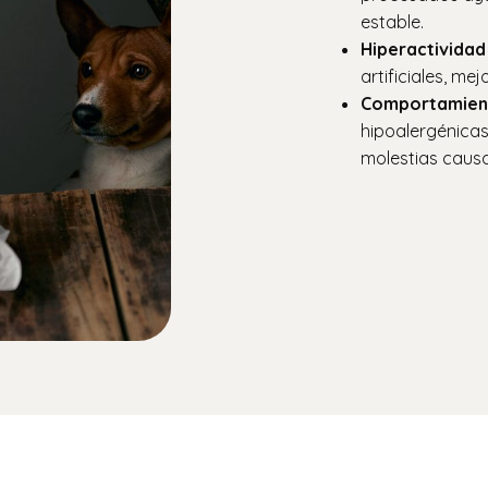
estable.
Hiperactividad
artificiales, mej
Comportamient
hipoalergénicas
molestias causa