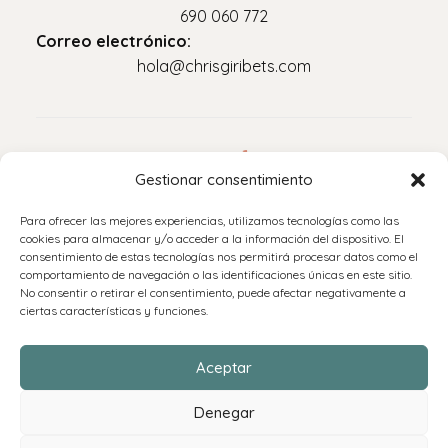
690 060 772
Correo electrónico:
hola@chrisgiribets.com
Legal
Gestionar consentimiento
Aviso legal
Para ofrecer las mejores experiencias, utilizamos tecnologías como las
Política de privacidad
cookies para almacenar y/o acceder a la información del dispositivo. El
consentimiento de estas tecnologías nos permitirá procesar datos como el
Accesibilidad
comportamiento de navegación o las identificaciones únicas en este sitio.
Política de cookies (UE)
No consentir o retirar el consentimiento, puede afectar negativamente a
ciertas características y funciones.
Políticas de envíos y devoluciones
Aceptar
Denegar