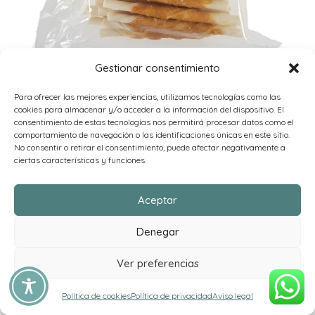
Petstyle Living Palitos para Masticar con Pollo – Snacks
Gestionar consentimiento
para Perros – 100 Unidades : Amazon.es: Productos
para mascotas
Para ofrecer las mejores experiencias, utilizamos tecnologías como las
cookies para almacenar y/o acceder a la información del dispositivo. El
consentimiento de estas tecnologías nos permitirá procesar datos como el
comportamiento de navegación o las identificaciones únicas en este sitio.
No consentir o retirar el consentimiento, puede afectar negativamente a
ciertas características y funciones.
Aceptar
Denegar
Ver preferencias
Política de cookies
Política de privacidad
Aviso legal