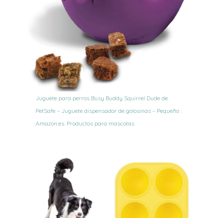
Juguete para perros Busy Buddy Squirrel Dude de
PetSafe – Juguete dispensador de golosinas – Pequeño :
Amazon.es: Productos para mascotas