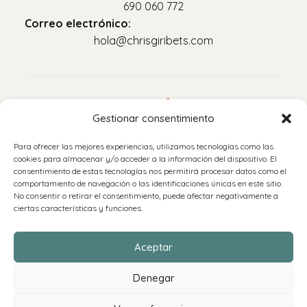
690 060 772
Correo electrónico:
hola@chrisgiribets.com
Legal
Gestionar consentimiento
Aviso legal
Para ofrecer las mejores experiencias, utilizamos tecnologías como las
Política de privacidad
cookies para almacenar y/o acceder a la información del dispositivo. El
consentimiento de estas tecnologías nos permitirá procesar datos como el
Accesibilidad
comportamiento de navegación o las identificaciones únicas en este sitio.
Política de cookies (UE)
No consentir o retirar el consentimiento, puede afectar negativamente a
ciertas características y funciones.
Políticas de envíos y devoluciones
Aceptar
Denegar