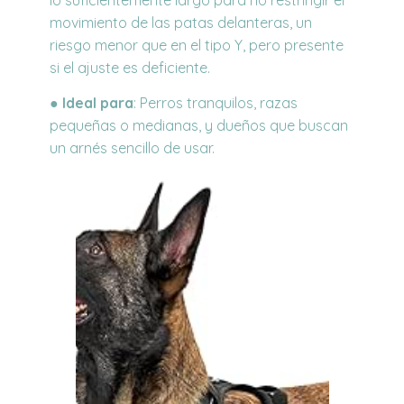
movimiento de las patas delanteras, un
riesgo
menor que en el tipo Y, pero presente
si el ajuste es deficiente.
●
Ideal para
:
Perros tranquilos, razas
pequeñas o medianas, y dueños que buscan
un arnés
sencillo de usar.